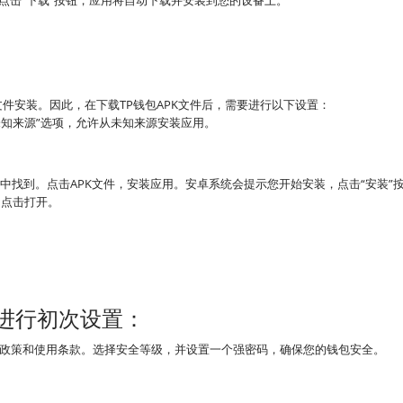
钱包应用，点击“下载”按钮，应用将自动下载并安装到您的设备上。
件安装。因此，在下载TP钱包APK文件后，需要进行以下设置：
“未知来源”选项，允许从未知来源安装应用。
夹中找到。点击APK文件，安装应用。安卓系统会提示您开始安装，点击“安装”
，点击打开。
进行初次设置：
隐私政策和使用条款。选择安全等级，并设置一个强密码，确保您的钱包安全。