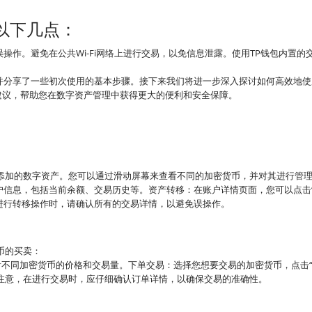
以下几点：
作。避免在公共Wi-Fi网络上进行交易，以免信息泄露。使用TP钱包内置的
，并分享了一些初次使用的基本步骤。接下来我们将进一步深入探讨如何高效地使
建议，帮助您在数字资产管理中获得更大的便利和安全保障。
已添加的数字资产。您可以通过滑动屏幕来查看不同的加密货币，并对其进行管
信息，包括当前余额、交易历史等。资产转移：在账户详情页面，您可以点击“
进行转移操作时，请确认所有的交易详情，以避免误操作。
币的买卖：
看不同加密货币的价格和交易量。下单交易：选择您想要交易的加密货币，点击
请注意，在进行交易时，应仔细确认订单详情，以确保交易的准确性。