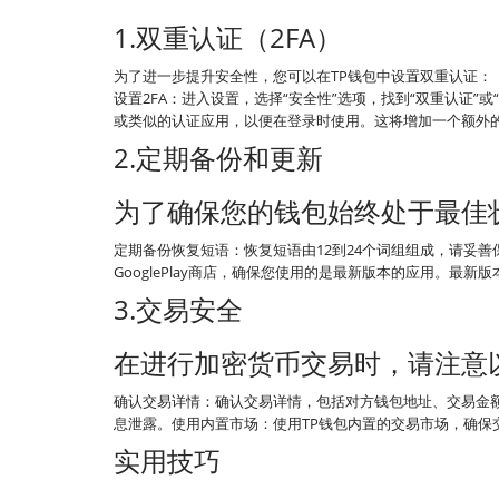
1.双重认证（2FA）
为了进一步提升安全性，您可以在TP钱包中设置双重认证：
设置2FA：进入设置，选择“安全性”选项，找到“双重认证”或“2F
或类似的认证应用，以便在登录时使用。这将增加一个额外
2.定期备份和更新
为了确保您的钱包始终处于最佳
定期备份恢复短语：恢复短语由12到24个词组组成，请妥
GooglePlay商店，确保您使用的是最新版本的应用。最
3.交易安全
在进行加密货币交易时，请注意
确认交易详情：确认交易详情，包括对方钱包地址、交易金额等
息泄露。使用内置市场：使用TP钱包内置的交易市场，确保
实用技巧