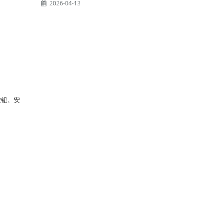
2026-04-13
按钮。安