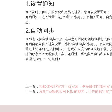
1.设置通知
为了及时了解账户的变化和交易的进展，您可以设置通知：
开启通知：进入设置，选择“通知”选项，开启相关通知。自
息。
2.自动同步
TP钱包支持自动同步功能，这样您可以随时随地查看您的账
开启自动同步：进入设置，选择“自动同步”选项，开启自动
通过上述详细的步骤和技巧，您现在应该能够轻松地下载、安
捷的数字资产管理解决方案，还通过一系列实用功能和安全
管理的旅程中一切顺利！
上一篇：
轻松体验TP官方下载安装，享受最佳性能和安
下一篇：
发现“no钱包官网下载”的魅力，让你的数字资