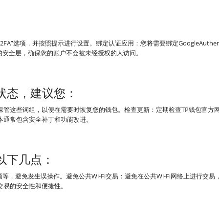
A”选项，并按照提示进行设置。绑定认证应用：您将需要绑定GoogleAuthenti
的安全层，确保您的账户不会被未经授权的人访问。
状态，建议您：
善保管这些词组，以便在需要时恢复您的钱包。检查更新：定期检查TP钱包官方
新版本通常包含安全补丁和功能改进。
以下几点：
，避免发生误操作。避免公共Wi-Fi交易：避免在公共Wi-Fi网络上进行交易
交易的安全性和便捷性。