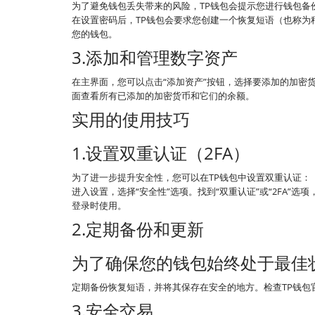
为了避免钱包丢失带来的风险，TP钱包会提示您进行钱包备
在设置密码后，TP钱包会要求您创建一个恢复短语（也称为
您的钱包。
3.添加和管理数字资产
在主界面，您可以点击“添加资产”按钮，选择要添加的加密货
面查看所有已添加的加密货币和它们的余额。
实用的使用技巧
1.设置双重认证（2FA）
为了进一步提升安全性，您可以在TP钱包中设置双重认证：
进入设置，选择“安全性”选项。找到“双重认证”或“2FA”选项，
登录时使用。
2.定期备份和更新
为了确保您的钱包始终处于最佳
定期备份恢复短语，并将其保存在安全的地方。检查TP钱包官方
3.安全交易