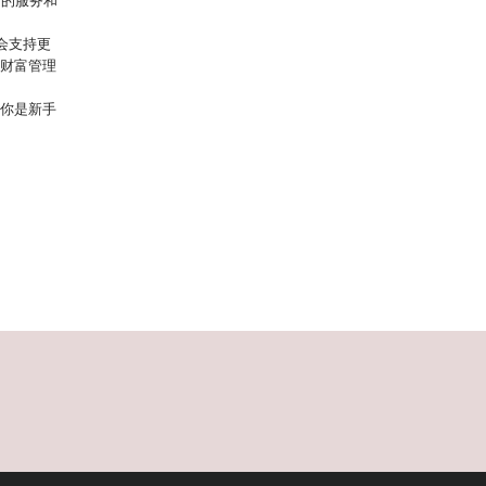
多的服务和
能会支持更
字财富管理
论你是新手