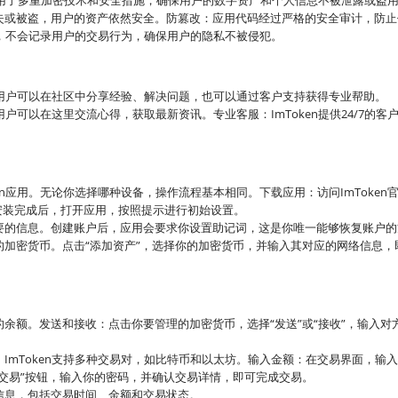
en采用了多重加密技术和安全措施，确保用户的数字资产和个人信息不被泄露或盗
失或被盗，用户的资产依然安全。防篡改：应用代码经过严格的安全审计，防止
策，不会记录用户的交易行为，确保用户的隐私不被侵犯。
队。用户可以在社区中分享经验、解决问题，也可以通过客户支持获得专业帮助。
用户可以在这里交流心得，获取最新资讯。专业客服：ImToken提供24/7的客
n应用。无论你选择哪种设备，操作流程基本相同。下载应用：访问ImToken
用：安装完成后，打开应用，按照提示进行初始设置。
要的信息。创建账户后，应用会要求你设置助记词，这是你唯一能够恢复账户的
加密货币。点击“添加资产”，选择你的加密货币，并输入其对应的网络信息，
余额。发送和接收：点击你要管理的加密货币，选择“发送”或“接收”，输入对
ImToken支持多种交易对，如比特币和以太坊。输入金额：在交易界面，输
交易”按钮，输入你的密码，并确认交易详情，即可完成交易。
信息，包括交易时间、金额和交易状态。