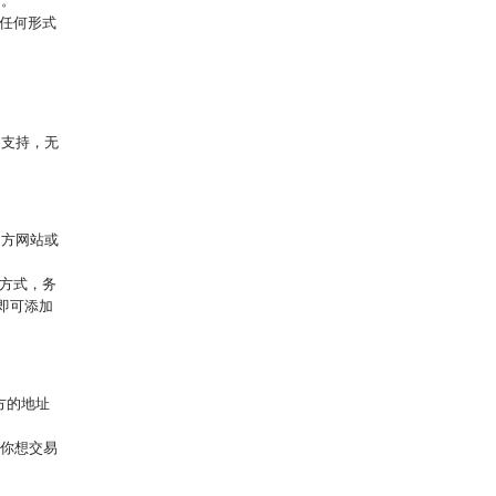
用。
任何形式
户支持，无
官方网站或
方式，务
即可添加
方的地址
入你想交易